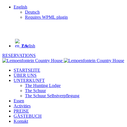
English
Deutsch
Requires WPML plugin
GPS Koordinaten:
-32.283798 and 22.59907
Tel: +27 71 333 4758
English
RESERVATIONS
STARTSEITE
ÜBER UNS
UNTERKUNFT
The Hunting Lodge
The Schuur
The Schuur Selbstverpflegung
Essen
Activities
PREISE
GÄSTEBUCH
Kontakt